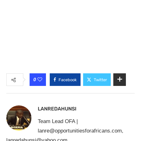
0
Facebook
Twitter
LANREDAHUNSI
Team Lead OFA |
lanre@opportunitiesforafricans.com
,
lanredahunsi@yahoo.com