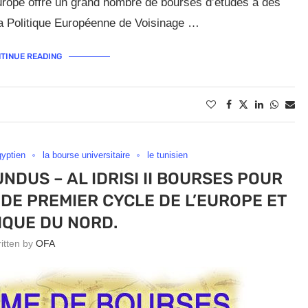
’Europe offre un grand nombre de bourses d’études à des
la Politique Européenne de Voisinage …
TINUE READING
gyptien
la bourse universitaire
le tunisien
US – AL IDRISI II BOURSES POUR
 DE PREMIER CYCLE DE L’EUROPE ET
RIQUE DU NORD.
ritten by
OFA