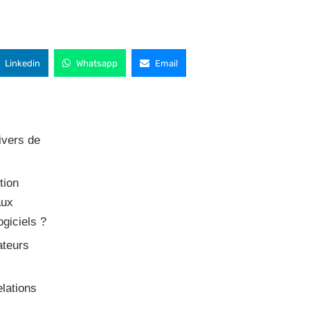
Linkedin
Whatsapp
Email
nivers de
tion
aux
ogiciels ?
ateurs
elations